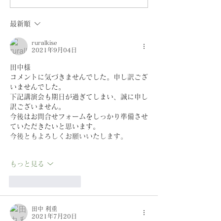
仕事糸の仕事]展開催
子
最新順
ruralkise
2021年9月04日
田中様
コメントに気づきませんでした。申し訳ござ
いませんでした。
下記講演会も期日が過ぎてしまい、誠に申し
訳ございません。
今後はお問合せフォームをしっかり準備させ
ていただきたいと思います。
今後ともよろしくお願いいたします。
もっと見る
いいね！
返信
田中 利重
2021年7月20日