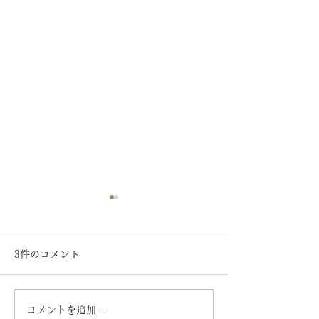
3件のコメント
コメントを追加…
《3月21日～26日》[木の
池のリノベーシ