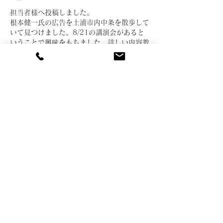
担当者様へ投稿しました。
根本健一氏の広告を土浦市内中条を散歩して
いて見つけました。8/21の講演会があると
いうことで興味をもちました。詳しい内容教
えてください。
いいね！
返信
田中 利重
2021年7月20日