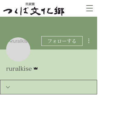
​民家園
その他
フォローする
管理者
ruralkise